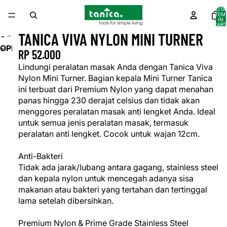
TOTA
ITEM
IN
CART
0
TANICA VIVA NYLON MINI TURNER
OPEN
RP 52.000
IMAGE
Lindungi peralatan masak Anda dengan Tanica Viva
IN
Nylon Mini Turner. Bagian kepala Mini Turner Tanica
FULL
ini terbuat dari Premium Nylon yang dapat menahan
SCREEN
panas hingga 230 derajat celsius dan tidak akan
menggores peralatan masak anti lengket Anda. Ideal
untuk semua jenis peralatan masak, termasuk
peralatan anti lengket. Cocok untuk wajan 12cm.
Anti-Bakteri
Tidak ada jarak/lubang antara gagang, stainless steel
dan kepala nylon untuk mencegah adanya sisa
makanan atau bakteri yang tertahan dan tertinggal
lama setelah dibersihkan.
Premium Nylon & Prime Grade Stainless Steel